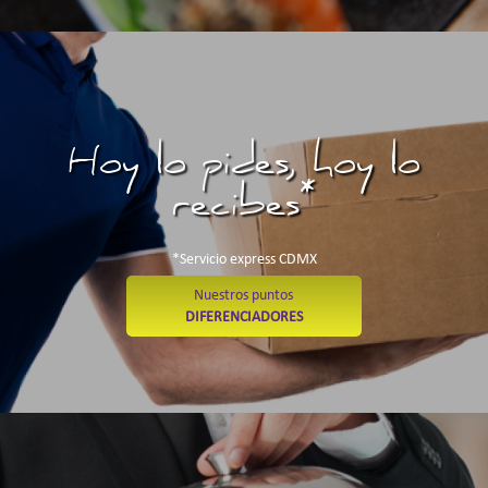
Hoy lo pides, hoy lo
recibes*
*Servicio express CDMX
Nuestros puntos
DIFERENCIADORES