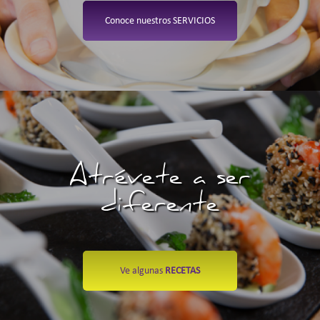
Conoce nuestros SERVICIOS
Atrévete a ser
diferente
Ve algunas
RECETAS