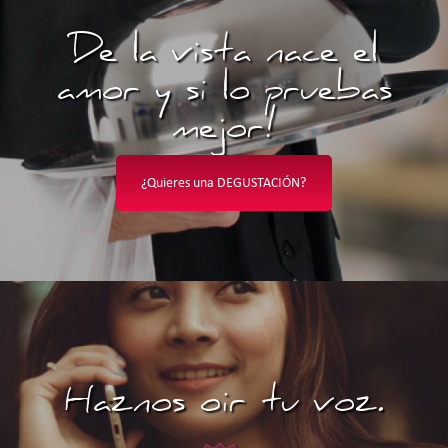
De la vista nace el
amor y si lo pruebas
mejor!
¿Quieres una DEGUSTACIÓN?
Haznos oir tu voz.