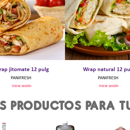
ap jitomate 12 pulg
Wrap natural 12 pu
PANIFRESH
PANIFRESH
Inicie sesión
Inicie sesión
S PRODUCTOS PARA T