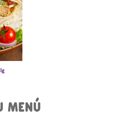
lg
U MENÚ