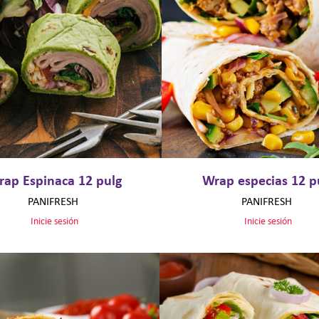
ap Espinaca 12 pulg
Wrap especias 12 p
PANIFRESH
PANIFRESH
Inicie sesión
Inicie sesión