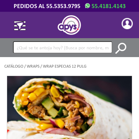
PEDIDOS AL 55.5353.9795
55.4181.4143
CATÁLOGO
/
WRAPS
/ WRAP ESPECIAS 12 PULG