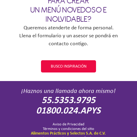
PARA CREAR
FRESCO PREMIUM
PREPARADA CO
UN MENÚ NOVEDOSO E
DE OLIVA Y E
INOLVIDABLE?
Queremos atenderte de forma personal.
Llena el formulario y un asesor se pondrá en
contacto contigo.
BUSCO INSPIRACIÓN
¡Haznos una llamada ahora mismo!
55.5353.9795
01800.024.APYS
Aviso de Privacidad
Términos y condiciones del sitio
Alimentos Prácticos y Selectos S.A. de C.V.