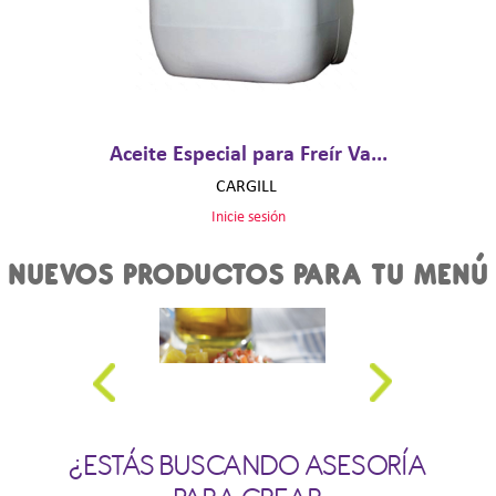
Aceite Especial para Freír Va...
CARGILL
Inicie sesión
NUEVOS PRODUCTOS PARA TU MENÚ
¿ESTÁS BUSCANDO ASESORÍA
E MAPLE P.I.
FILETE DE MOJARRA
SALSA P/P